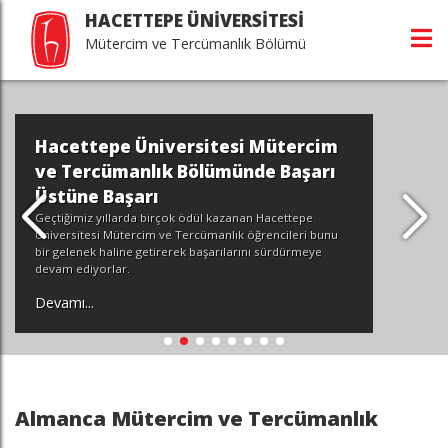
HACETTEPE ÜNİVERSİTESİ
Mütercim ve Tercümanlık Bölümü
Hacettepe Üniversitesi Mütercim
ve Tercümanlık Bölümünde Başarı
Üstüne Başarı
Geçtiğimiz yıllarda birçok ödül kazanan Hacettepe
Üniversitesi Mütercim ve Tercümanlık öğrencileri bunu
bir gelenek haline getirerek başarılarını sürdürmeye
devam ediyorlar.
Devamı...
Almanca Mütercim ve Tercümanlık