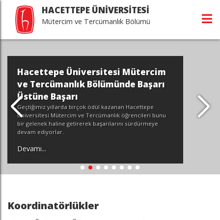
HACETTEPE ÜNİVERSİTESİ
Mütercim ve Tercümanlık Bölümü
Hacettepe Üniversitesi Mütercim
ve Tercümanlık Bölümünde Başarı
Üstüne Başarı
Geçtiğimiz yıllarda birçok ödül kazanan Hacettepe
Üniversitesi Mütercim ve Tercümanlık öğrencileri bunu
bir gelenek haline getirerek başarılarını sürdürmeye
devam ediyorlar.
Devamı...
Koordinatörlükler