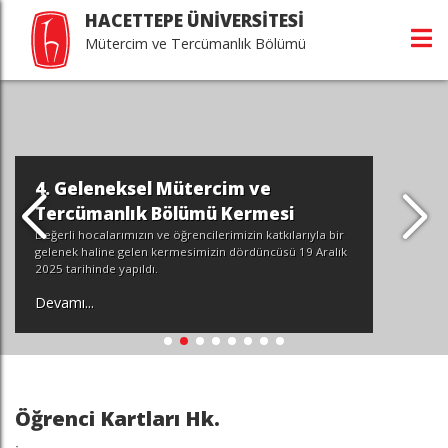
HACETTEPE ÜNİVERSİTESİ
Mütercim ve Tercümanlık Bölümü
Hacettepe Ün
ve Tercümanl
l Mütercim ve
Üstüne Başar
Bölümü Kermesi
Geçtiğimiz yıllarda b
ve öğrencilerimizin katkılarıyla bir
Üniversitesi Müterci
 kermesimizin dördüncüsü 19 Aralık
bir gelenek haline ge
.
devam ediyorlar.
Devamı...
Öğrenci Kartları Hk.